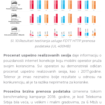
Sl. 10.Rezultati testiranja usluge FDTT HTTP prenosa
podataka (UL 400MB)
Procenat uspešno realizovanih sesija
daje informaciju o
pouzdanosti internet konekcije koju mobilni operator pruža
svojim korisnicima. Svi operatori su demonstrirali odličan
procenat uspešno realizovanih sesija, kao i 2017.godine.
Telenor je imao neznatno bolje rezultate u odnosu na
konkurenciju, ali je ta razlika neprimetna za korisnike.
Prosečna brzina prenosa podataka
izmerena tokom
benchmarking kampanje 2018. godine, je kod Telekoma
Srbija bila veća, u velikim i malim gradovima, za 6 Mb/s u