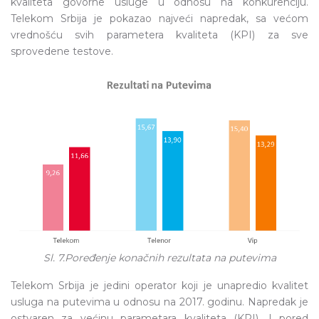
kvaliteta govorne usluge u odnosu na konkurenciju.
Telekom Srbija je pokazao najveći napredak, sa većom
vrednošću svih parametera kvaliteta (KPI) za sve
sprovedene testove.
Sl. 7.Poređenje konačnih rezultata na putevima
Telekom Srbija je jedini operator koji je unapredio kvalitet
usluga na putevima u odnosu na 2017. godinu. Napredak je
ostvaren za većinu parametara kvaliteta (KPI). I pored