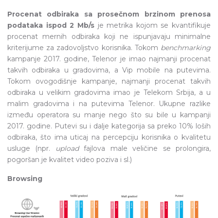
Procenat odbiraka sa prosečnom brzinom prenosa
podataka ispod 2 Mb/s
je metrika kojom se kvantifikuje
procenat mernih odbiraka koji ne ispunjavaju minimalne
kriterijume za zadovoljstvo korisnika. Tokom
benchmarking
kampanje 2017. godine, Telenor je imao najmanji procenat
takvih odbiraka u gradovima, a Vip mobile na putevima.
Tokom ovogodišnje kampanje, najmanji procenat takvih
odbiraka u velikim gradovima imao je Telekom Srbija, a u
malim gradovima i na putevima Telenor. Ukupne razlike
između operatora su manje nego što su bile u kampanji
2017. godine. Putevi su i dalje kategorija sa preko 10% loših
odbiraka, što ima uticaj na percepciju korisnika o kvalitetu
usluge (npr.
upload
fajlova male veličine se prolongira,
pogoršan je kvalitet video poziva i sl.)
Browsing