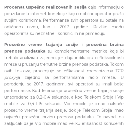
Procenat uspešno realizovanih sesija
daje informaciju o
pouzdanosti internet konekcije koju mobilni operator pruža
svojim korisnicima. Performanse svih operatora su ostale na
odličnom nivou, kao i 2017. godine. Razlike među
operatorima su neznatne i korisnici ih ne primećuju.
Prosečno vreme trajanja sesije i prosečna brzina
prenosa podataka
su komplementarne metrike koje bi
trebalo analizirati zajedno, jer daju indikaciju o fleksibilnosti
mreže u pružanju trenutne brzine prenosa podataka. Tokom
ovih testova, procenjuje se efikasnost mehanizama TCP
proxy
-ja zajedno sa perfomansama radio mreže. U
poređenju sa 2017. godinom, svi operatori su imali bolje
performanse. Kod Telenora je prosečno vreme trajanja sesije
unapređeno za 0,2-0,4 sekunde, a kod Telekom Srbija i Vip
mobile za 0,4-1,15 sekundi. Vip mobile je imao nakraće
prosečno vreme trajanja sesije, dok je Telekom Srbija imao
najveću prosečnu brzinu prenosa podataka. To navodi na
zaključak da je Vip mobile imao veliku efikasnost korišćenih