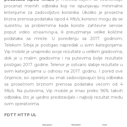
procenat mernih odbiraka koji ne ispunjavaju minimalne
kriterijume za zadovoljstvo korisnika. Ukoliko je prosečna
brzina prenosa podataka ispod 4 Mb/s, korisnici mogu da se
susretnu sa problemima kada koriste zahtevne servise
poput video
streaming
-a, ili preuzimanja velike količine
podataka sa mreže. U poređenju sa 2017. godinom,
Telekom Srbija je postigao napredak u svim kategorijama.
Vip mobile je unapredio svoje rezultate u velikim gradovima,
dok je u malim gradovima i na putevima bolje rezultate
postigao 2017. godine. Telenor je ostvario slabije rezultate u
svim kategorijama u odnosu na 2017. godinu. I pored ove
činjenice, svi operatori su imali zadovoljavajući broj odbiraka
sa prosečnom brzinom prenosa podataka većom od 4
Mb/s. Na putevima, Vip mobile je imao preko 96% takvih
odbiraka, što je ujedno predstavljalo i najbolji rezultat među
svim operatorima.
FDTT HTTP UL