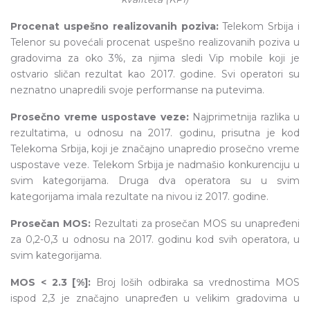
Procenat uspešno realizovanih poziva:
Telekom Srbija i
Telenor su povećali procenat uspešno realizovanih poziva u
gradovima za oko 3%, za njima sledi Vip mobile koji je
ostvario sličan rezultat kao 2017. godine. Svi operatori su
neznatno unapredili svoje performanse na putevima.
Prosečno vreme uspostave veze:
Najprimetnija razlika u
rezultatima, u odnosu na 2017. godinu, prisutna je kod
Telekoma Srbija, koji je značajno unapredio prosečno vreme
uspostave veze. Telekom Srbija je nadmašio konkurenciju u
svim kategorijama. Druga dva operatora su u svim
kategorijama imala rezultate na nivou iz 2017. godine.
Prosečan MOS:
Rezultati za prosečan MOS su unapređeni
za 0,2-0,3 u odnosu na 2017. godinu kod svih operatora, u
svim kategorijama.
MOS < 2.3 [%]:
Broj loših odbiraka sa vrednostima MOS
ispod 2,3 je značajno unapređen u velikim gradovima u