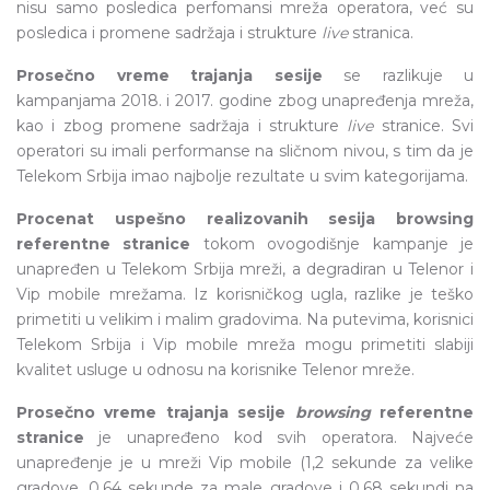
nisu samo posledica perfomansi mreža operatora, već su
posledica i promene sadržaja i strukture
live
stranica.
Prosečno vreme trajanja sesije
se razlikuje u
kampanjama 2018. i 2017. godine zbog unapređenja mreža,
kao i zbog promene sadržaja i strukture
live
stranice. Svi
operatori su imali performanse na sličnom nivou, s tim da je
Telekom Srbija imao najbolje rezultate u svim kategorijama.
Procenat uspešno realizovanih sesija browsing
referentne stranice
tokom ovogodišnje kampanje je
unapređen u Telekom Srbija mreži, a degradiran u Telenor i
Vip mobile mrežama. Iz korisničkog ugla, razlike je teško
primetiti u velikim i malim gradovima. Na putevima, korisnici
Telekom Srbija i Vip mobile mreža mogu primetiti slabiji
kvalitet usluge u odnosu na korisnike Telenor mreže.
Prosečno vreme trajanja sesije
browsing
referentne
stranice
je unapređeno kod svih operatora. Najveće
unapređenje je u mreži Vip mobile (1,2 sekunde za velike
gradove, 0,64 sekunde za male gradove i 0,68 sekundi na