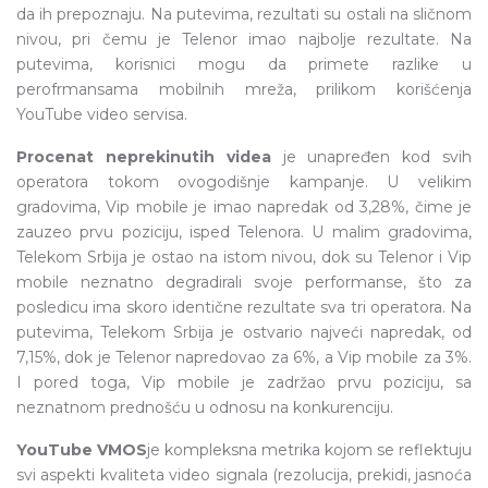
da ih prepoznaju. Na putevima, rezultati su ostali na sličnom
nivou, pri čemu je Telenor imao najbolje rezultate. Na
putevima, korisnici mogu da primete razlike u
perofrmansama mobilnih mreža, prilikom korišćenja
YouTube video servisa.
Procenat neprekinutih videa
je unapređen kod svih
operatora tokom ovogodišnje kampanje. U velikim
gradovima, Vip mobile je imao napredak od 3,28%, čime je
zauzeo prvu poziciju, isped Telenora. U malim gradovima,
Telekom Srbija je ostao na istom nivou, dok su Telenor i Vip
mobile neznatno degradirali svoje performanse, što za
posledicu ima skoro identične rezultate sva tri operatora. Na
putevima, Telekom Srbija je ostvario najveći napredak, od
7,15%, dok je Telenor napredovao za 6%, a Vip mobile za 3%.
I pored toga, Vip mobile je zadržao prvu poziciju, sa
neznatnom prednošću u odnosu na konkurenciju.
YouTube VMOS
je kompleksna metrika kojom se reflektuju
svi aspekti kvaliteta video signala (rezolucija, prekidi, jasnoća