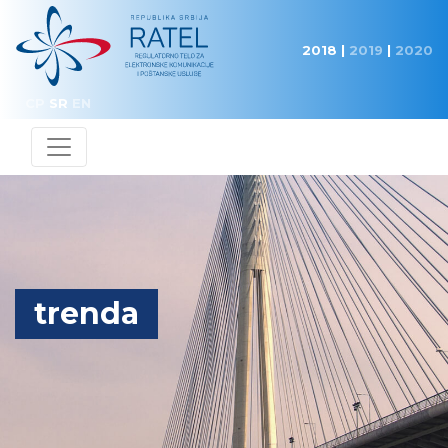
2018
|
2019
|
2020
CP
SR
EN
trenda