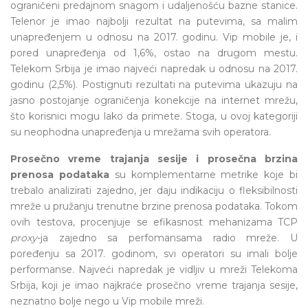
ograničeni predajnom snagom i udaljenošću bazne stanice.
Telenor je imao najbolji rezultat na putevima, sa malim
unapređenjem u odnosu na 2017. godinu. Vip mobile je, i
pored unapređenja od 1,6%, ostao na drugom mestu.
Telekom Srbija je imao najveći napredak u odnosu na 2017.
godinu (2,5%). Postignuti rezultati na putevima ukazuju na
jasno postojanje ograničenja konekcije na internet mrežu,
što korisnici mogu lako da primete. Stoga, u ovoj kategoriji
su neophodna unapređenja u mrežama svih operatora.
Prosečno vreme trajanja sesije i prosečna brzina
prenosa podataka
su komplementarne metrike koje bi
trebalo analizirati zajedno, jer daju indikaciju o fleksibilnosti
mreže u pružanju trenutne brzine prenosa podataka. Tokom
ovih testova, procenjuje se efikasnost mehanizama TCP
proxy
-ja zajedno sa perfomansama radio mreže. U
poređenju sa 2017. godinom, svi operatori su imali bolje
performanse. Najveći napredak je vidljiv u mreži Telekoma
Srbija, koji je imao najkraće prosečno vreme trajanja sesije,
neznatno bolje nego u Vip mobile mreži.