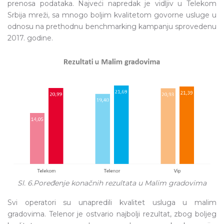
prenosa podataka. Najveći napredak je vidljiv u Telekom
Srbija mreži, sa mnogo boljim kvalitetom govorne usluge u
odnosu na prethodnu benchmarking kampanju sprovedenu
2017. godine.
Sl. 6.Poređenje konačnih rezultata u Malim gradovima
Svi operatori su unapredili kvalitet usluga u malim
gradovima. Telenor je ostvario najbolji rezultat, zbog boljeg