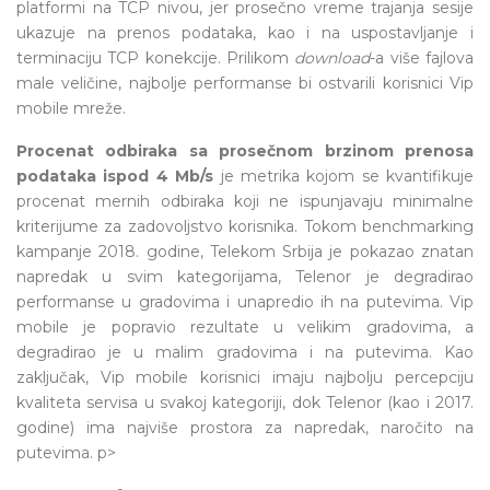
platformi na TCP nivou, jer prosečno vreme trajanja sesije
ukazuje na prenos podataka, kao i na uspostavljanje i
terminaciju TCP konekcije. Prilikom
download
-a više fajlova
male veličine, najbolje performanse bi ostvarili korisnici Vip
mobile mreže.
Procenat odbiraka sa prosečnom brzinom prenosa
podataka ispod 4 Mb/s
je metrika kojom se kvantifikuje
procenat mernih odbiraka koji ne ispunjavaju minimalne
kriterijume za zadovoljstvo korisnika. Tokom benchmarking
kampanje 2018. godine, Telekom Srbija je pokazao znatan
napredak u svim kategorijama, Telenor je degradirao
performanse u gradovima i unapredio ih na putevima. Vip
mobile je popravio rezultate u velikim gradovima, a
degradirao je u malim gradovima i na putevima. Kao
zaključak, Vip mobile korisnici imaju najbolju percepciju
kvaliteta servisa u svakoj kategoriji, dok Telenor (kao i 2017.
godine) ima najviše prostora za napredak, naročito na
putevima. p>