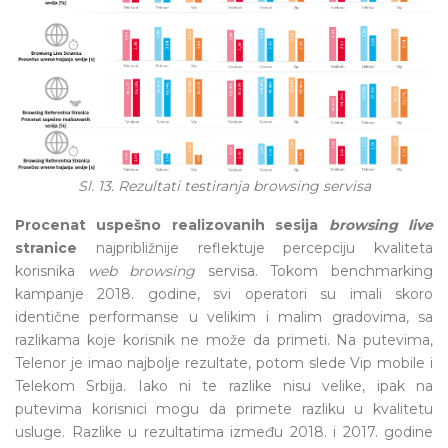
Sl. 13. Rezultati testiranja browsing servisa
Procenat uspešno realizovanih sesija
browsing live
stranice
najpribližnije reflektuje percepciju kvaliteta
korisnika
web browsing
servisa. Tokom benchmarking
kampanje 2018. godine, svi operatori su imali skoro
identične performanse u velikim i malim gradovima, sa
razlikama koje korisnik ne može da primeti. Na putevima,
Telenor je imao najbolje rezultate, potom slede Vip mobile i
Telekom Srbija. Iako ni te razlike nisu velike, ipak na
putevima korisnici mogu da primete razliku u kvalitetu
usluge. Razlike u rezultatima između 2018. i 2017. godine