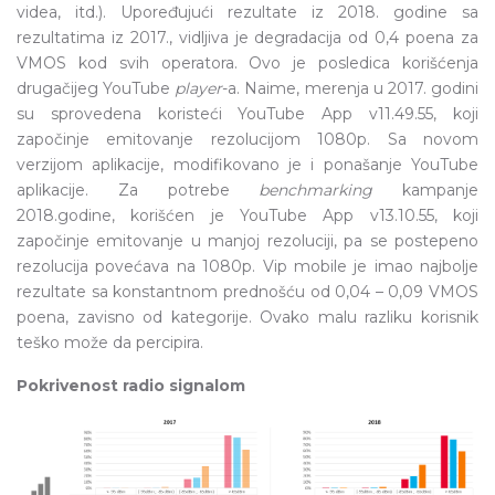
videa, itd.). Upoređujući rezultate iz 2018. godine sa
rezultatima iz 2017., vidljiva je degradacija od 0,4 poena za
VMOS kod svih operatora. Ovo je posledica korišćenja
drugačijeg YouTube
player
-a. Naime, merenja u 2017. godini
su sprovedena koristeći YouTube App v11.49.55, koji
započinje emitovanje rezolucijom 1080p. Sa novom
verzijom aplikacije, modifikovano je i ponašanje YouTube
aplikacije. Za potrebe
benchmarking
kampanje
2018.godine, korišćen je YouTube App v13.10.55, koji
započinje emitovanje u manjoj rezoluciji, pa se postepeno
rezolucija povećava na 1080p. Vip mobile je imao najbolje
rezultate sa konstantnom prednošću od 0,04 – 0,09 VMOS
poena, zavisno od kategorije. Ovako malu razliku korisnik
teško može da percipira.
Pokrivenost radio signalom