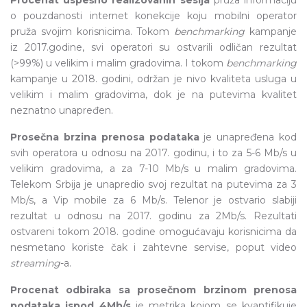
o pouzdanosti internet konekcije koju mobilni operator
pruža svojim korisnicima. Tokom
benchmarking
kampanje
iz 2017.godine, svi operatori su ostvarili odličan rezultat
(>99%) u velikim i malim gradovima. I tokom
benchmarking
kampanje u 2018. godini, održan je nivo kvaliteta usluga u
velikim i malim gradovima, dok je na putevima kvalitet
neznatno unapređen.
Prosečna brzina prenosa podataka
je unapređena kod
svih operatora u odnosu na 2017. godinu, i to za 5-6 Mb/s u
velikim gradovima, a za 7-10 Mb/s u malim gradovima.
Telekom Srbija je unapredio svoj rezultat na putevima za 3
Mb/s, a Vip mobile za 6 Mb/s. Telenor je ostvario slabiji
rezultat u odnosu na 2017. godinu za 2Mb/s. Rezultati
ostvareni tokom 2018. godine omogućavaju korisnicima da
nesmetano koriste čak i zahtevne servise, poput video
streaming
-a.
Procenat odbiraka sa prosečnom brzinom prenosa
podataka ispod 4Mb/s
je metrika kojom se kvantifikuje