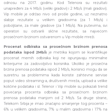
odnosu na 2017. godinu. Kod Telenora su rezultati
unapređeni za 4 Mb/s (veliki gradovi) i 2 Mb/s (mali gradovi).
Vip mobile je održao nivo od prošle godine, uz neznatno
slabije rezultate u velikim gradovima (za 1 Mb/s) i
poboljšane, za male gradove (za 1 Mb/s). Na putevima, svi
operatori su ostvarili slične rezultate, sa najvećom
prosečnom brzinom ostvarenom u Vip mobile mreži.
Procenat odbiraka sa prosečnom brzinom prenosa
podataka ispod 2Mb/s
je metrika kojom se kvantifikuje
procenat mernih odbiraka koji ne ispunjavaju minimalne
kriterijume za zadovoljstvo korisnika. Ukoliko je prosečna
brzina prenosa podataka ispod 2 Mb/s, korisnici mogu da se
susretnu sa problemima kada koriste zahtevne servise
poput video streaming-a, društvenih mreža, upload-a velike
količine podataka i sl. Telenor i Vip mobile su pokazali trend
povećanja procenta odbiraka sa prosečnom brzinom
prenosa podataka manjom od 2 Mb/s. Sa druge strane,
Telekom Srbija je imao značajno smanjenje tog procenta –
6% u velikim gradovima, 7% u malim gradovima i 17% na