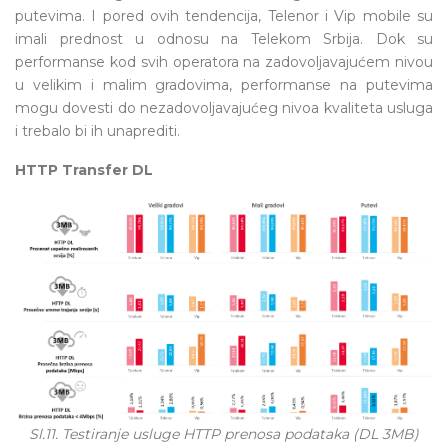
putevima. I pored ovih tendencija, Telenor i Vip mobile su
imali prednost u odnosu na Telekom Srbija. Dok su
performanse kod svih operatora na zadovoljavajućem nivou
u velikim i malim gradovima, performanse na putevima
mogu dovesti do nezadovoljavajućeg nivoa kvaliteta usluga
i trebalo bi ih unaprediti.
HTTP Transfer DL
Sl.11. Testiranje usluge HTTP prenosa podataka (DL 3MB)