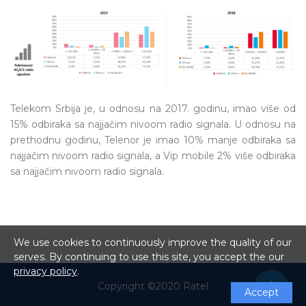
Telekom Srbija je, u odnosu na 2017. godinu, imao više od
15% odbiraka sa najjačim nivoom radio signala. U odnosu na
prethodnu godinu, Telenor je imao 10% manje odbiraka sa
najjačim nivoom radio signala, a Vip mobile 2% više odbiraka
sa najjačim nivoom radio signala.
We use cookies to continuously improve the quality of our
serves. By continuing to use this site, you accept the our
privacy policy
.
Copyright ©2020 Ratel
Accept