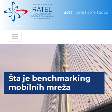
2017
|
2018
|
2019
|
2020
CP
SR
EN
Šta je benchmarking
mobilnih mreža