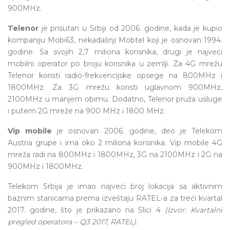
900MHz.
Telenor
je prisutan u Srbiji od 2006. godine, kada je kupio
kompaniju Mobi63, nekadašnji Mobtel koji je osnovan 1994.
godine. Sa svojih 2,7 miliona korisnika, drugi je najveći
mobilni operator po broju korisnika u zemlji. Za 4G mrežu
Telenor koristi radio-frekvencijske opsege na 800MHz i
1800MHz. Za 3G mrežu koristi uglavnom 900MHz,
2100MHz u manjem obimu. Dodatno, Telenor pruža usluge
i putem 2G mreže na 900 MHz i 1800 MHz.
Vip mobile
je osnovan 2006. godine, deo je Telekom
Austria grupe i ima oko 2 miliona korisnika. Vip mobile 4G
mreža radi na 800MHz i 1800MHz, 3G na 2100MHz i 2G na
900MHz i 1800MHz.
Telekom Srbija je imao najveći broj lokacija sa aktivnim
baznim stanicama prema izveštaju RATEL-a za treći kvartal
2017. godine, što je prikazano na Slici 4
(Izvor: Kvartalni
pregled operatora – Q3 2017, RATEL).