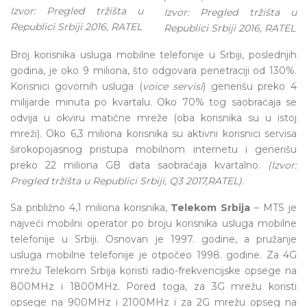
Izvor: Pregled tržišta u
Izvor: Pregled tržišta u
Republici Srbiji 2016, RATEL
Republici Srbiji 2016, RATEL
Broj korisnika usluga mobilne telefonije u Srbiji, poslednjih
godina, je oko 9 miliona, što odgovara penetraciji od 130%.
Korisnici govornih usluga (
voice servisi
) generišu preko 4
milijarde minuta po kvartalu. Oko 70% tog saobraćaja se
odvija u okviru matične mreže (oba korisnika su u istoj
mreži). Oko 6,3 miliona korisnika su aktivni korisnici servisa
širokopojasnog pristupa mobilnom internetu i generišu
preko 22 miliona GB data saobraćaja kvartalno.
(Izvor:
Pregled tržišta u Republici Srbiji, Q3 2017,RATEL).
Sa približno 4,1 miliona korisnika,
Telekom Srbija
– MTS je
najveći mobilni operator po broju korisnika usluga mobilne
telefonije u Srbiji. Osnovan je 1997. godine, a pružanje
usluga mobilne telefonije je otpočeo 1998. godine. Za 4G
mrežu Telekom Srbija koristi radio-frekvencijske opsege na
800MHz i 1800MHz. Pored toga, za 3G mrežu koristi
opsege na 900MHz i 2100MHz i za 2G mrežu opseg na