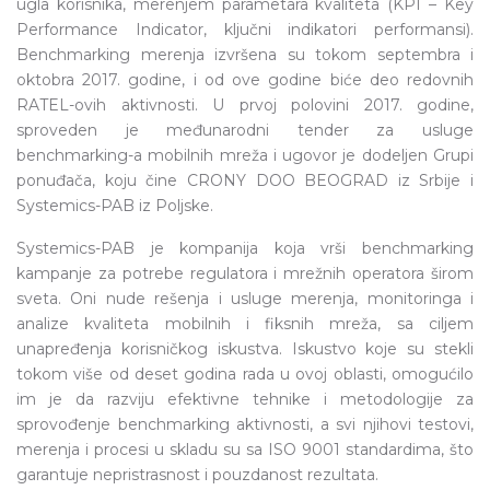
ugla korisnika, merenjem parametara kvaliteta (KPI – Key
Performance Indicator, ključni indikatori performansi).
Benchmarking merenja izvršena su tokom septembra i
oktobra 2017. godine, i od ove godine biće deo redovnih
RATEL-ovih aktivnosti. U prvoj polovini 2017. godine,
sproveden je međunarodni tender za usluge
benchmarking-a mobilnih mreža i ugovor je dodeljen Grupi
ponuđača, koju čine CRONY DOO BEOGRAD iz Srbije i
Systemics-PAB iz Poljske.
Systemics-PAB je kompanija koja vrši benchmarking
kampanje za potrebe regulatora i mrežnih operatora širom
sveta. Oni nude rešenja i usluge merenja, monitoringa i
analize kvaliteta mobilnih i fiksnih mreža, sa ciljem
unapređenja korisničkog iskustva. Iskustvo koje su stekli
tokom više od deset godina rada u ovoj oblasti, omogućilo
im je da razviju efektivne tehnike i metodologije za
sprovođenje benchmarking aktivnosti, a svi njihovi testovi,
merenja i procesi u skladu su sa ISO 9001 standardima, što
garantuje nepristrasnost i pouzdanost rezultata.