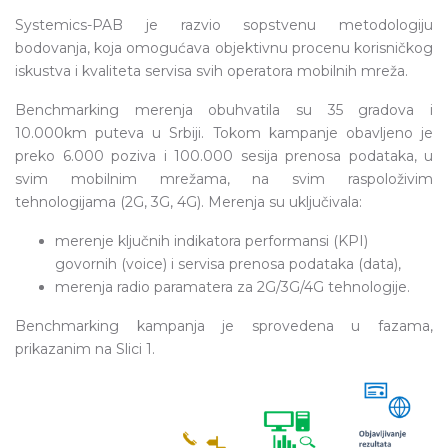
Systemics-PAB je razvio sopstvenu metodologiju
bodovanja, koja omogućava objektivnu procenu korisničkog
iskustva i kvaliteta servisa svih operatora mobilnih mreža.
Benchmarking merenja obuhvatila su 35 gradova i
10.000km puteva u Srbiji. Tokom kampanje obavljeno je
preko 6.000 poziva i 100.000 sesija prenosa podataka, u
svim mobilnim mrežama, na svim raspoloživim
tehnologijama (2G, 3G, 4G). Merenja su uključivala:
merenje ključnih indikatora performansi (KPI)
govornih (voice) i servisa prenosa podataka (data),
merenja radio paramatera za 2G/3G/4G tehnologije.
Benchmarking kampanja je sprovedena u fazama,
prikazanim na Slici 1.