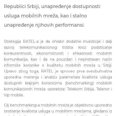
Republici Srbiji, unapređenje dostupnosti
usluga mobilnih mreža, kao i stalno
unapređenje njihovih performansi.
Strategija RATEL-a je da ohrabri dodatne investicije i dalji
razvoj telekomunikacionog tržišta kroz podsticanje
konkurentnosti, ekonomičnosti i efikasnosti mobilnih
komunikacija, kao i da na pouzdan i nepristrasan način
informiše korisnike o kvalitetu mobilnih mreža u Srbiji.
Upravo zbog toga, RATEL je sproveo prva sveobuhvatna
uporedna merenja i analizu parametara kvaliteta usluga
dostupnih krajnjim korisnicima (benchmarking) mobilnih
komunikacionih mreža operatora: Telekom Srbija, Telenor i
Vip mobile.
Cilj benchmarking-a mobilnih mreža je objektivno uporedno
testiranje kvaliteta usluga u mobilnim mrežama, gledano iz