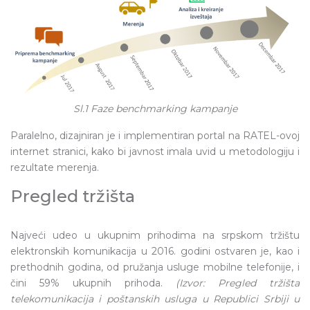
Sl.1 Faze benchmarking kampanje
Paralelno, dizajniran je i implementiran portal na RATEL-ovoj
internet stranici, kako bi javnost imala uvid u metodologiju i
rezultate merenja.
Pregled tržišta
Najveći udeo u ukupnim prihodima na srpskom tržištu
elektronskih komunikacija u 2016. godini ostvaren je, kao i
prethodnih godina, od pružanja usluge mobilne telefonije, i
čini 59% ukupnih prihoda.
(Izvor: Pregled tržišta
telekomunikacija i poštanskih usluga u Republici Srbiji u