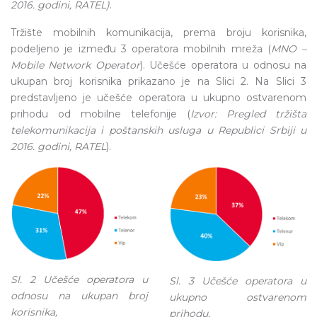
2016. godini, RATEL)
.
Tržište mobilnih komunikacija, prema broju korisnika,
podeljeno je između 3 operatora mobilnih mreža (
MNO –
Mobile Network Operator
). Učešće operatora u odnosu na
ukupan broj korisnika prikazano je na Slici 2. Na Slici 3
predstavljeno je učešće opеratora u ukupno ostvarenom
prihodu od mobilne telefonije (
Izvor: Pregled tržišta
telekomunikacija i poštanskih usluga u Republici Srbiji u
2016. godini, RATEL
).
Sl. 2 Učešće operatora u
Sl. 3 Učešće operatora u
odnosu na ukupan broj
ukupno ostvarenom
korisnika,
prihodu,